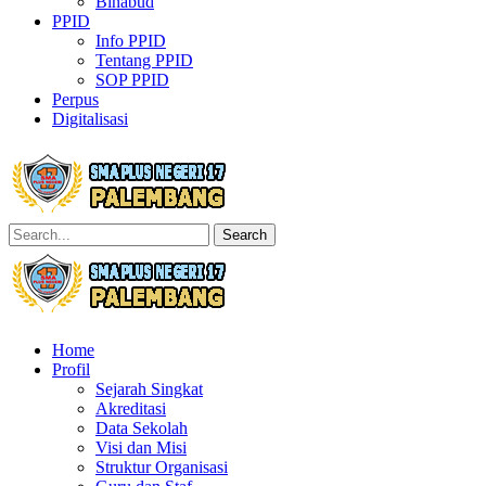
Binabud
PPID
Info PPID
Tentang PPID
SOP PPID
Perpus
Digitalisasi
Search
Home
Profil
Sejarah Singkat
Akreditasi
Data Sekolah
Visi dan Misi
Struktur Organisasi