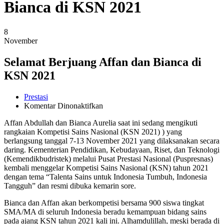
Bianca di KSN 2021
8
November
Selamat Berjuang Affan dan Bianca di
KSN 2021
Prestasi
pada
Komentar Dinonaktifkan
Selamat
Affan Abdullah dan Bianca Aurelia saat ini sedang mengikuti
Berjuang
rangkaian Kompetisi Sains Nasional (KSN 2021) ) yang
Affan
berlangsung tanggal 7-13 November 2021 yang dilaksanakan secara
dan
daring. Kementerian Pendidikan, Kebudayaan, Riset, dan Teknologi
Bianca
(Kemendikbudristek) melalui Pusat Prestasi Nasional (Puspresnas)
di
kembali menggelar Kompetisi Sains Nasional (KSN) tahun 2021
KSN
dengan tema “Talenta Sains untuk Indonesia Tumbuh, Indonesia
2021
Tangguh” dan resmi dibuka kemarin sore.
Bianca dan Affan akan berkompetisi bersama 900 siswa tingkat
SMA/MA di seluruh Indonesia beradu kemampuan bidang sains
pada ajang KSN tahun 2021 kali ini. Alhamdulillah, meski berada di