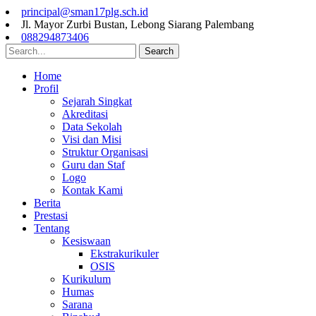
principal@sman17plg.sch.id
Jl. Mayor Zurbi Bustan, Lebong Siarang Palembang
088294873406
Search
Home
Profil
Sejarah Singkat
Akreditasi
Data Sekolah
Visi dan Misi
Struktur Organisasi
Guru dan Staf
Logo
Kontak Kami
Berita
Prestasi
Tentang
Kesiswaan
Ekstrakurikuler
OSIS
Kurikulum
Humas
Sarana