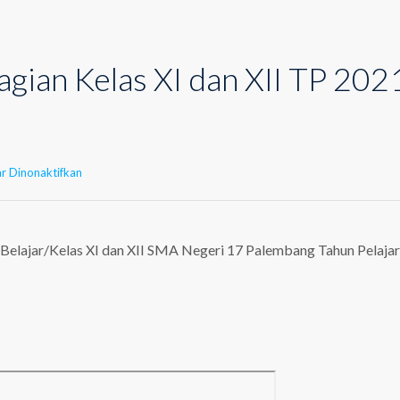
gian Kelas XI dan XII TP 202
pada
r Dinonaktifkan
Daftar
Pembagian
Kelas
XI
Belajar/Kelas XI dan XII SMA Negeri 17 Palembang Tahun Pelaja
dan
XII
TP
2021-
2022