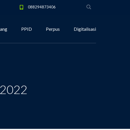
088294873406
tang
PPID
Perpus
Digitalisasi
-2022