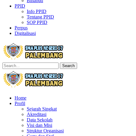
Binabud
PPID
Info PPID
Tentang PPID
SOP PPID
Perpus
Digitalisasi
Search
Home
Profil
Sejarah Singkat
Akreditasi
Data Sekolah
Visi dan Misi
Struktur Organisasi