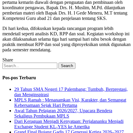
pertama kemarin diawali dengan penguatan dan pembinaan oleh
koordinator pengawas, Bapak Drs. H. Muslim, M.Pd. dilanjutkan
pemberian materi oleh Bapak Drs. H. I Gede Menera, M.T tentang
Kompetensi Guru abad 21 dan penjelasan tentang SKS.
Di hari kedua, difokuskan kepada rancangan program lebih
mendetail seperti analisis KD, RPP dan soal. Kegiatan workshop ini
akan dilaksanakan selama tiga hari sampai hari rabu besok dengan
praktik membuat RPP dan soal yang diproyeksikan untuk digunakan
pada semester mendatang.
Share
Search
Pos-pos Terbaru
29 Tahun SMA Negeri 17 Palembang: Tumbuh, Berprestasi,
dan Menginspirasi
MPLS Ramah : Menanamkan Visi, Karakter, dan Semangat
Kebersamaan Sejak Hari Pertama
Awal Tahun Pelajaran 2026/2027, Upacara Bendera
Sekaligus Pembukaan MPLS
Dari Keraguan Menjadi Kenyataan: Perjalananku Menjadi
Exchange Student KL-YES ke Amerika
Grand Final Bujang Gadis 17 Generasi Ketiga 2026–2027,