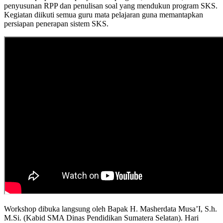
penyusunan RPP dan penulisan soal yang mendukun program SKS.
Kegiatan diikuti semua guru mata pelajaran guna memantapkan
persiapan penerapan sistem SKS.
Workshop dibuka langsung oleh Bapak H. Masherdata Musa’I, S.h.
M.Si. (Kabid SMA Dinas Pendidikan Sumatera Selatan). Hari