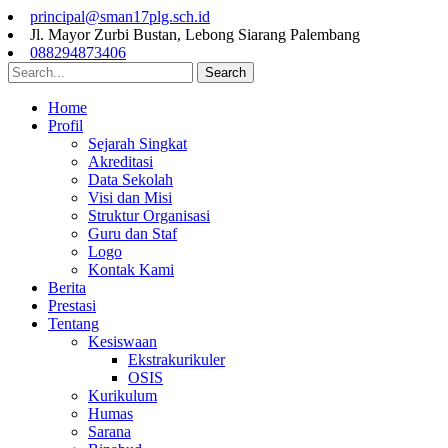
principal@sman17plg.sch.id
Jl. Mayor Zurbi Bustan, Lebong Siarang Palembang
088294873406
Search
Home
Profil
Sejarah Singkat
Akreditasi
Data Sekolah
Visi dan Misi
Struktur Organisasi
Guru dan Staf
Logo
Kontak Kami
Berita
Prestasi
Tentang
Kesiswaan
Ekstrakurikuler
OSIS
Kurikulum
Humas
Sarana