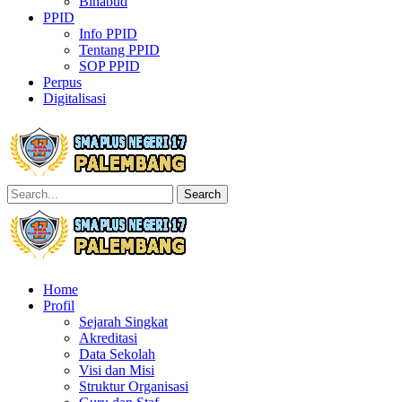
Binabud
PPID
Info PPID
Tentang PPID
SOP PPID
Perpus
Digitalisasi
Search
Home
Profil
Sejarah Singkat
Akreditasi
Data Sekolah
Visi dan Misi
Struktur Organisasi