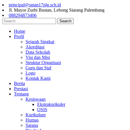
principal@sman17plg.sch.id
Jl. Mayor Zurbi Bustan, Lebong Siarang Palembang
088294873406
Search
Home
Profil
Sejarah Singkat
Akreditasi
Data Sekolah
Visi dan Misi
Struktur Organisasi
Guru dan Staf
Logo
Kontak Kami
Berita
Prestasi
Tentang
Kesiswaan
Ekstrakurikuler
OSIS
Kurikulum
Humas
Sarana