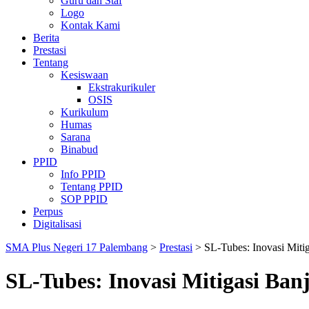
Guru dan Staf
Logo
Kontak Kami
Berita
Prestasi
Tentang
Kesiswaan
Ekstrakurikuler
OSIS
Kurikulum
Humas
Sarana
Binabud
PPID
Info PPID
Tentang PPID
SOP PPID
Perpus
Digitalisasi
SMA Plus Negeri 17 Palembang
>
Prestasi
>
SL-Tubes: Inovasi Miti
SL-Tubes: Inovasi Mitigasi Ban