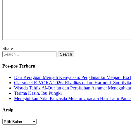
Share
Search
Pos-pos Terbaru
Dari Keraguan Menjadi Kenyataan: Perjalananku Menjadi Ex
Classmeet RIVORA 2026: Rivalitas dalam Harmoni, Sportivita
Wisuda Tahfiz Al-Qur’an dan Perpisahan Asrama: Meneguhka
Terima Kasih, Ibu Pungki
Meneguhkan Nilai Pancasila Melalui Upacara Hari Lahir Panca
Arsip
Arsip