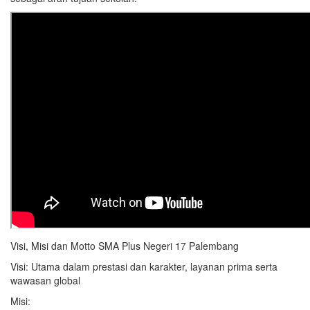
Negeri
17
Palembang
Visi, Misi dan Motto SMA Plus Negeri 17 Palembang
Visi: Utama dalam prestasi dan karakter, layanan prima serta
wawasan global
Misi: