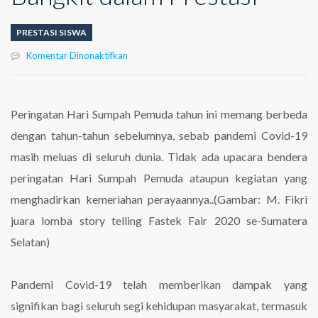
PRESTASI SISWA
pada
Komentar Dinonaktifkan
Momen
Hari
Sumpah
Pemuda:
Peringatan Hari Sumpah Pemuda tahun ini memang berbeda
Bersatu
dengan tahun-tahun sebelumnya, sebab pandemi Covid-19
dan
Bangkit
masih meluas di seluruh dunia. Tidak ada upacara bendera
dalam
peringatan Hari Sumpah Pemuda ataupun kegiatan yang
Prestasi
menghadirkan kemeriahan perayaannya..(Gambar: M. Fikri
juara lomba story telling Fastek Fair 2020 se-Sumatera
Selatan)
Pandemi Covid-19 telah memberikan dampak yang
signifikan bagi seluruh segi kehidupan masyarakat, termasuk