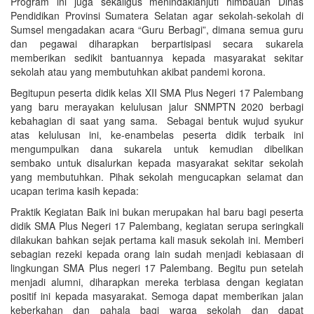
Program ini juga sekaligus menindaklanjuti himbauan Dinas
Pendidikan Provinsi Sumatera Selatan agar sekolah-sekolah di
Sumsel mengadakan acara “Guru Berbagi”, dimana semua guru
dan pegawai diharapkan berpartisipasi secara sukarela
memberikan sedikit bantuannya kepada masyarakat sekitar
sekolah atau yang membutuhkan akibat pandemi korona.
Begitupun peserta didik kelas XII SMA Plus Negeri 17 Palembang
yang baru merayakan kelulusan jalur SNMPTN 2020 berbagi
kebahagian di saat yang sama. Sebagai bentuk wujud syukur
atas kelulusan ini, ke-enambelas peserta didik terbaik ini
mengumpulkan dana sukarela untuk kemudian dibelikan
sembako untuk disalurkan kepada masyarakat sekitar sekolah
yang membutuhkan. Pihak sekolah mengucapkan selamat dan
ucapan terima kasih kepada:
Praktik Kegiatan Baik ini bukan merupakan hal baru bagi peserta
didik SMA Plus Negeri 17 Palembang, kegiatan serupa seringkali
dilakukan bahkan sejak pertama kali masuk sekolah ini. Memberi
sebagian rezeki kepada orang lain sudah menjadi kebiasaan di
lingkungan SMA Plus negeri 17 Palembang. Begitu pun setelah
menjadi alumni, diharapkan mereka terbiasa dengan kegiatan
positif ini kepada masyarakat. Semoga dapat memberikan jalan
keberkahan dan pahala bagi warga sekolah dan dapat