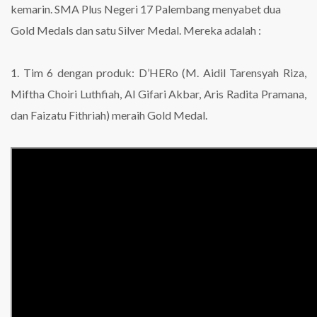
kemarin. SMA Plus Negeri 17 Palembang menyabet dua
Gold Medals dan satu Silver Medal. Mereka adalah :
1. Tim 6 dengan produk: D’HERo (M. Aidil Tarensyah Riza,
Miftha Choiri Luthfiah, Al Gifari Akbar, Aris Radita Pramana,
dan Faizatu Fithriah) meraih Gold Medal.