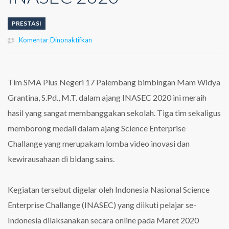
PRESTASI
pada
Komentar Dinonaktifkan
Tim
SMA
17
Raih
Tim SMA Plus Negeri 17 Palembang bimbingan Mam Widya
Tiga
Grantina, S.Pd., M.T. dalam ajang INASEC 2020 ini meraih
Medali
Pada
hasil yang sangat membanggakan sekolah. Tiga tim sekaligus
Lomba
memborong medali dalam ajang Science Enterprise
INASEC
2020
Challange yang merupakam lomba video inovasi dan
kewirausahaan di bidang sains.
Kegiatan tersebut digelar oleh Indonesia Nasional Science
Enterprise Challange (INASEC) yang diikuti pelajar se-
Indonesia dilaksanakan secara online pada Maret 2020