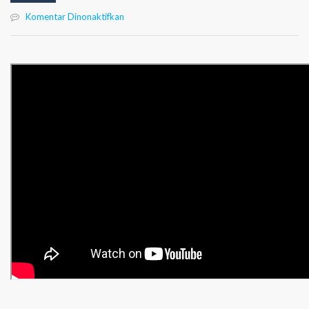
pada
Komentar Dinonaktifkan
Arti
dan
Makna
Logo
SMA
Plus
Negeri
17
Palembang