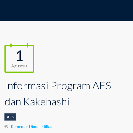
1
Agustus
Informasi Program AFS
dan Kakehashi
AFS
pada
Komentar Dinonaktifkan
Informasi