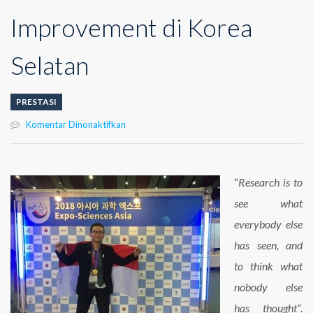
Improvement di Korea
Selatan
PRESTASI
pada
Komentar Dinonaktifkan
Habil:
Peraih
The
Most
“
Research is to
Valueable
see what
Research
Improvement
everybody else
di
has seen, and
Korea
Selatan
to think what
nobody else
has thought”
.