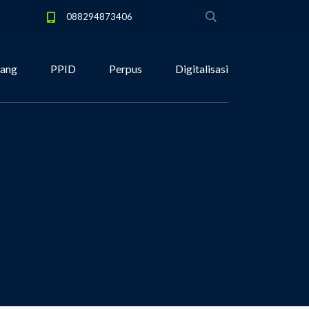
088294873406
tang
PPID
Perpus
Digitalisasi