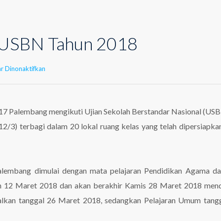
 USBN Tahun 2018
pada
r Dinonaktifkan
Pelaksanaan
USBN
Tahun
2018
17 Palembang mengikuti Ujian Sekolah Berstandar Nasional (US
2/3) terbagi dalam 20 lokal ruang kelas yang telah dipersiapka
lembang dimulai dengan mata pelajaran Pendidikan Agama da
nin 12 Maret 2018 dan akan berakhir Kamis 28 Maret 2018 men
alkan tanggal 26 Maret 2018, sedangkan Pelajaran Umum tang