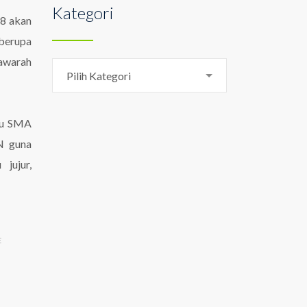
Kategori
18 akan
 berupa
yawarah
Kategori
Pilih Kategori
itu SMA
N guna
jujur,
E