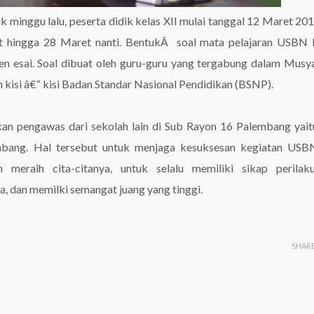
k minggu lalu, peserta didik kelas XII mulai tanggal 12 Maret 20
dat hingga 28 Maret nanti. BentukÂ soal mata pelajaran USBN
sen esai. Soal dibuat oleh guru-guru yang tergabung dalam Mus
kisi â€“ kisi Badan Standar Nasional Pendidikan (BSNP).
tkan pengawas dari sekolah lain di Sub Rayon 16 Palembang ya
ang. Hal tersebut untuk menjaga kesuksesan kegiatan USB
eraih cita-citanya, untuk selalu memiliki sikap perilaku 
, dan memilki semangat juang yang tinggi.
SHAR