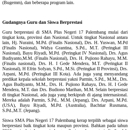
(Bugemm), dan beberapa program lain.
Gudangnya Guru dan Siswa Berprestasi
Guru berprestasi di SMA Plus Negeri 17 Palembang mulai dari
tingkat kota, provinsi dan Nasional. Untuk tingkat Nasional antara
lain, Hj. Nuraini, M.Pd. (Finalis Nasional), Drs. H. Yuswan, M.Pd
(Finalis Nasional), Widya Grantina, S.Pd., M.T. (Peringkat III
Nasional), Bayu Riyadi, M.Pd. (Peringkat IV Nasional), Drs. Agus
Budiyanto,M.M. (Finalis Nasional), Drs. H. Pujiono Rahayu, M.M.
(Finalis nasional), Drs. H. I Gede Mendera, M.T. (Peringkat II
Nasional), H Efrin Sofyan, S.Pd., M.Si. (Peringkat II Provinsi), Drs.
Arpani, M.Pd. (Peringkat III Kota). Ada juga yang menyandang
predikat kepala sekolah berprestasi yakni Parmin, S.Pd., M.M., Drs.
Agus Budiyanto, M.M., Drs. H. Pujiono Rahayu, Drs. H. I Gede
Mendera, M.T. dan Drs. Budiono Marihan, M.M. Selain berprestasi
di tingkat Nasional, ada juga yang berkiprah di ajang internasional.
Mereka adalah Parmin, S.Pd., M.M. (Jepang), Drs. Arpani, M.Pd.
(USA), Bayu Riyadi, M.Pd. (Australia), Bachtiar Rusmana,
S.Pd.,M.T. (Jepang).
Siswa SMA Plus Negeri 17 Palembang kerap terpilih sebagai siswa
berprestasi baik tingkat kota maupun provinsi. Bahkan pada tahun