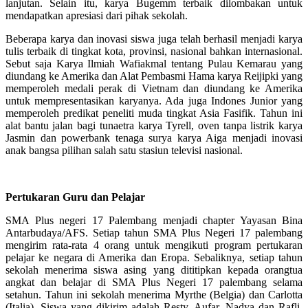
lanjutan. Selain itu, karya Bugemm terbaik dilombakan untuk
mendapatkan apresiasi dari pihak sekolah.
Beberapa karya dan inovasi siswa juga telah berhasil menjadi karya
tulis terbaik di tingkat kota, provinsi, nasional bahkan internasional.
Sebut saja Karya Ilmiah Wafiakmal tentang Pulau Kemarau yang
diundang ke Amerika dan Alat Pembasmi Hama karya Reijipki yang
memperoleh medali perak di Vietnam dan diundang ke Amerika
untuk mempresentasikan karyanya. Ada juga Indones Junior yang
memperoleh predikat peneliti muda tingkat Asia Fasifik. Tahun ini
alat bantu jalan bagi tunaetra karya Tyrell, oven tanpa listrik karya
Jasmin dan powerbank tenaga surya karya Aiga menjadi inovasi
anak bangsa pilihan salah satu stasiun televisi nasional.
Pertukaran Guru dan Pelajar
SMA Plus negeri 17 Palembang menjadi chapter Yayasan Bina
Antarbudaya/AFS. Setiap tahun SMA Plus Negeri 17 palembang
mengirim rata-rata 4 orang untuk mengikuti program pertukaran
pelajar ke negara di Amerika dan Eropa. Sebaliknya, setiap tahun
sekolah menerima siswa asing yang dititipkan kepada orangtua
angkat dan belajar di SMA Plus Negeri 17 palembang selama
setahun. Tahun ini sekolah menerima Myrthe (Belgia) dan Carlotta
(Italia). Siswa yang dikirim adalah Resty, Aufar, Nadya dan Rafli.