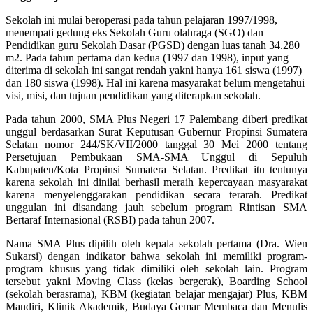
Sekolah ini mulai beroperasi pada tahun pelajaran 1997/1998,
menempati gedung eks Sekolah Guru olahraga (SGO) dan
Pendidikan guru Sekolah Dasar (PGSD) dengan luas tanah 34.280
m2. Pada tahun pertama dan kedua (1997 dan 1998), input yang
diterima di sekolah ini sangat rendah yakni hanya 161 siswa (1997)
dan 180 siswa (1998). Hal ini karena masyarakat belum mengetahui
visi, misi, dan tujuan pendidikan yang diterapkan sekolah.
Pada tahun 2000, SMA Plus Negeri 17 Palembang diberi predikat
unggul berdasarkan Surat Keputusan Gubernur Propinsi Sumatera
Selatan nomor 244/SK/VII/2000 tanggal 30 Mei 2000 tentang
Persetujuan Pembukaan SMA-SMA Unggul di Sepuluh
Kabupaten/Kota Propinsi Sumatera Selatan. Predikat itu tentunya
karena sekolah ini dinilai berhasil meraih kepercayaan masyarakat
karena menyelenggarakan pendidikan secara terarah. Predikat
unggulan ini disandang jauh sebelum program Rintisan SMA
Bertaraf Internasional (RSBI) pada tahun 2007.
Nama SMA Plus dipilih oleh kepala sekolah pertama (Dra. Wien
Sukarsi) dengan indikator bahwa sekolah ini memiliki program-
program khusus yang tidak dimiliki oleh sekolah lain. Program
tersebut yakni Moving Class (kelas bergerak), Boarding School
(sekolah berasrama), KBM (kegiatan belajar mengajar) Plus, KBM
Mandiri, Klinik Akademik, Budaya Gemar Membaca dan Menulis