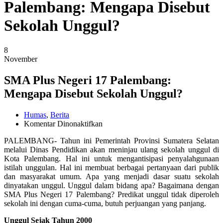
Palembang: Mengapa Disebut
Sekolah Unggul?
8
November
SMA Plus Negeri 17 Palembang:
Mengapa Disebut Sekolah Unggul?
Humas
,
Berita
pada
Komentar Dinonaktifkan
SMA
PALEMBANG- Tahun ini Pemerintah Provinsi Sumatera Selatan
Plus
melalui Dinas Pendidikan akan meninjau ulang sekolah unggul di
Negeri
Kota Palembang. Hal ini untuk mengantisipasi penyalahgunaan
17
istilah unggulan. Hal ini membuat berbagai pertanyaan dari publik
Palembang:
dan masyarakat umum. Apa yang menjadi dasar suatu sekolah
Mengapa
dinyatakan unggul. Unggul dalam bidang apa? Bagaimana dengan
Disebut
SMA Plus Negeri 17 Palembang? Predikat unggul tidak diperoleh
Sekolah
sekolah ini dengan cuma-cuma, butuh perjuangan yang panjang.
Unggul?
Unggul Sejak Tahun 2000