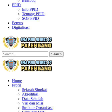
Binabud
PPID
Info PPID
Tentang PPID
SOP PPID
Perpus
Digitalisasi
Search
Home
Profil
Sejarah Singkat
Akreditasi
Data Sekolah
Visi dan Misi
Struktur Organisasi