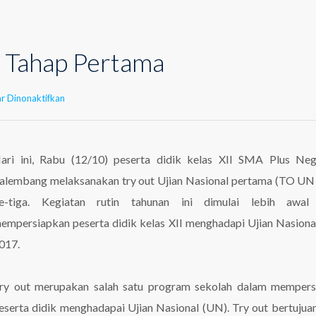
Tahap Pertama
pada
r Dinonaktifkan
TO
UN
2017
Tahap
ari ini, Rabu (12/10) peserta didik kelas XII SMA Plus Neg
Pertama
alembang melaksanakan try out Ujian Nasional pertama (TO UN 
e-tiga. Kegiatan rutin tahunan ini dimulai lebih awal
empersiapkan peserta didik kelas XII menghadapi Ujian Nasiona
017.
ry out merupakan salah satu program sekolah dalam mempers
eserta didik menghadapai Ujian Nasional (UN). Try out bertujua