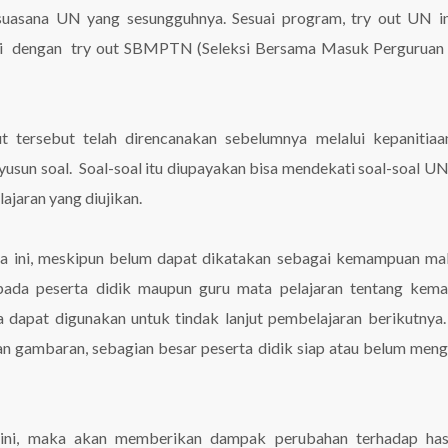
uasana UN yang sesungguhnya. Sesuai program, try out UN in
ingi dengan try out SBMPTN (Seleksi Bersama Masuk Perguruan
ut tersebut telah direncanakan sebelumnya melalui kepanitia
yusun soal. Soal-soal itu diupayakan bisa mendekati soal-soal UN
ajaran yang diujikan.
ma ini, meskipun belum dapat dikatakan sebagai kemampuan ma
ada peserta didik maupun guru mata pelajaran tentang kem
a dapat digunakan untuk tindak lanjut pembelajaran berikutnya.
kan gambaran, sebagian besar peserta didik siap atau belum men
ini, maka akan memberikan dampak perubahan terhadap hasil