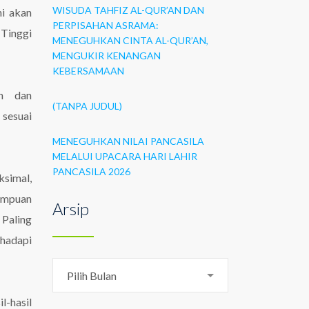
WISUDA TAHFIZ AL-QUR’AN DAN
i akan
PERPISAHAN ASRAMA:
 Tinggi
MENEGUHKAN CINTA AL-QUR’AN,
MENGUKIR KENANGAN
KEBERSAMAAN
an dan
(TANPA JUDUL)
 sesuai
MENEGUHKAN NILAI PANCASILA
MELALUI UPACARA HARI LAHIR
PANCASILA 2026
ksimal,
ampuan
Arsip
 Paling
ghadapi
Arsip
Pilih Bulan
-hasil