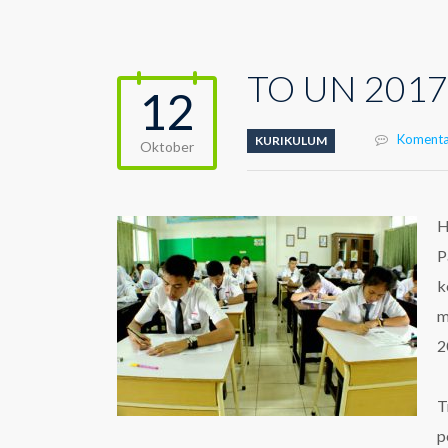
TO UN 2017 
12
Komenta
KURIKULUM
Oktober
H
P
k
m
2
T
p