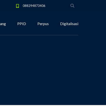
088294873406
tang
PPID
Perpus
Digitalisasi