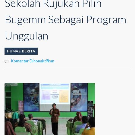
Sekolah Rujukan Pilih
Bugemm Sebagai Program
Unggulan
HUMAS
,
BERITA
pada
Komentar Dinonaktifkan
SMAN
17
Palembang
Jadi
Sekolah
Rujukan
Pilih
Bugemm
Sebagai
Program
Unggulan