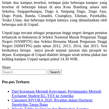
Selain dua kampus tersebut, terdapat pula beberapa kampus yang
tersebar di beberapa lokasi di area Kota Bandung antara lain
Sekeloa, Singaperbangsa, Dago 4, Simpang Dago, Dago Atas,
Dago Pojok, Banda, Cimadiri, Cisangkuy, Eikman, Pasirkaliki,
Teuku Umar, dan beberapa tempat lainnya yang dimanfaatkan oleh
beberapa unit di Unpad.
Unpad juga tercatat sebagai perguruan tinggi negeri dengan peminat
terbanyak se-Indonesia di Seleksi Nasional Masuk Perguruan Tinggi
Negeri (SNMPTN) dan Seleksi Bersama Masuk Perguruan Tinggi
Negeri (SBMTPN) pada tahun 2012, 2013, 2014, dan 2015. Sesi
berikutnya berupa tanya jawab seputar jurusan dan prospek ke
depan. Kunjungan di Unpad diakhiri dengan serah terima plakat dan
keliling kampus Unpad sampai pukul 14.30 WIB.
Share
Search
Pos-pos Terbaru
Dari Keraguan Menjadi Kenyataan: Perjalananku Menjadi
Exchange Student KL-YES ke Amerika
Classmeet RIVORA 2026: Rivalitas dalam Harmoni,
Sportivitas Tanpa Batas
Wisuda Tahfiz Al-Qur’an dan Perpisahan Asrama: