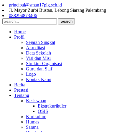
principal@sman17plg.sch.id
Jl. Mayor Zurbi Bustan, Lebong Siarang Palembang
088294873406
Search
Home
Profil
Sejarah Singkat
Akreditasi
Data Sekolah
Visi dan Misi
Struktur Organisasi
Guru dan Staf
Logo
Kontak Kami
Berita
Prestasi
Tentang
Kesiswaan
Ekstrakurikuler
OSIS
Kurikulum
Humas
Sarana