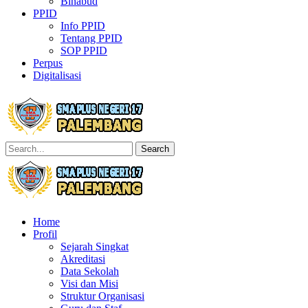
Binabud
PPID
Info PPID
Tentang PPID
SOP PPID
Perpus
Digitalisasi
Search
Home
Profil
Sejarah Singkat
Akreditasi
Data Sekolah
Visi dan Misi
Struktur Organisasi