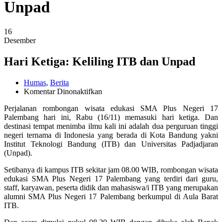
Unpad
16
Desember
Hari Ketiga: Keliling ITB dan Unpad
Humas
,
Berita
pada
Komentar Dinonaktifkan
Hari
Perjalanan rombongan wisata edukasi SMA Plus Negeri 17
Ketiga:
Palembang hari ini, Rabu (16/11) memasuki hari ketiga. Dan
Keliling
destinasi tempat menimba ilmu kali ini adalah dua perguruan tinggi
ITB
negeri ternama di Indonesia yang berada di Kota Bandung yakni
dan
Institut Teknologi Bandung (ITB) dan Universitas Padjadjaran
Unpad
(Unpad).
Setibanya di kampus ITB sekitar jam 08.00 WIB, rombongan wisata
edukasi SMA Plus Negeri 17 Palembang yang terdiri dari guru,
staff, karyawan, peserta didik dan mahasiswa/i ITB yang merupakan
alumni SMA Plus Negeri 17 Palembang berkumpul di Aula Barat
ITB.