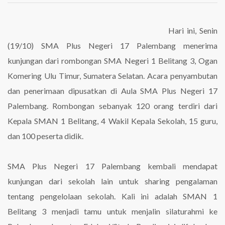
Studi
Banding
dari
Hari ini, Senin
SMAN
(19/10) SMA Plus Negeri 17 Palembang menerima
1
Belitang
kunjungan dari rombongan SMA Negeri 1 Belitang 3, Ogan
3
Komering Ulu Timur, Sumatera Selatan. Acara penyambutan
dan penerimaan dipusatkan di Aula SMA Plus Negeri 17
Palembang. Rombongan sebanyak 120 orang terdiri dari
Kepala SMAN 1 Belitang, 4 Wakil Kepala Sekolah, 15 guru,
dan 100 peserta didik.
SMA Plus Negeri 17 Palembang kembali mendapat
kunjungan dari sekolah lain untuk sharing pengalaman
tentang pengelolaan sekolah. Kali ini adalah SMAN 1
Belitang 3 menjadi tamu untuk menjalin silaturahmi ke