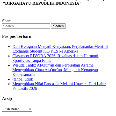
“DIRGAHAYU REPUBLIK INDONESIA”
Share
Search
Pos-pos Terbaru
Dari Keraguan Menjadi Kenyataan: Perjalananku Menjadi
Exchange Student KL-YES ke Amerika
Classmeet RIVORA 2026: Rivalitas dalam Harmoni,
Sportivitas Tanpa Batas
Wisuda Tahfiz Al-Qur’an dan Perpisahan Asrama:
Meneguhkan Cinta Al-Qur’an, Mengukir Kenangan
Kebersamaan
(tanpa judul)
Meneguhkan Nilai Pancasila Melalui Upacara Hari Lahir
Pancasila 2026
Arsip
Arsip