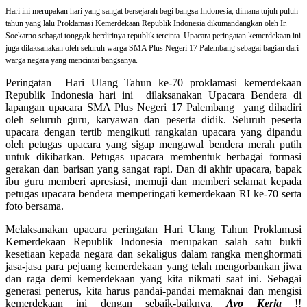
Hari ini merupakan hari yang sangat bersejarah bagi bangsa Indonesia, dimana tujuh puluh
tahun yang lalu Proklamasi Kemerdekaan Republik Indonesia dikumandangkan oleh Ir.
Soekarno sebagai tonggak berdirinya republik tercinta. Upacara peringatan kemerdekaan ini
juga dilaksanakan oleh seluruh warga SMA Plus Negeri 17 Palembang sebagai bagian dari
warga negara yang mencintai bangsanya.
Peringatan Hari Ulang Tahun ke-70 proklamasi kemerdekaan
Republik Indonesia hari ini dilaksanakan Upacara Bendera di
lapangan upacara SMA Plus Negeri 17 Palembang yang dihadiri
oleh seluruh guru, karyawan dan peserta didik. Seluruh peserta
upacara dengan tertib mengikuti rangkaian upacara yang dipandu
oleh petugas upacara yang sigap mengawal bendera merah putih
untuk dikibarkan. Petugas upacara membentuk berbagai formasi
gerakan dan barisan yang sangat rapi. Dan di akhir upacara, bapak
ibu guru memberi apresiasi, memuji dan memberi selamat kepada
petugas upacara bendera memperingati kemerdekaan RI ke-70 serta
foto bersama.
Melaksanakan upacara peringatan Hari Ulang Tahun Proklamasi
Kemerdekaan Republik Indonesia merupakan salah satu bukti
kesetiaan kepada negara dan sekaligus dalam rangka menghormati
jasa-jasa para pejuang kemerdekaan yang telah mengorbankan jiwa
dan raga demi kemerdekaan yang kita nikmati saat ini. Sebagai
generasi penerus, kita harus pandai-pandai memaknai dan mengisi
kemerdekaan ini dengan sebaik-baiknya.
Ayo Kerja
!!