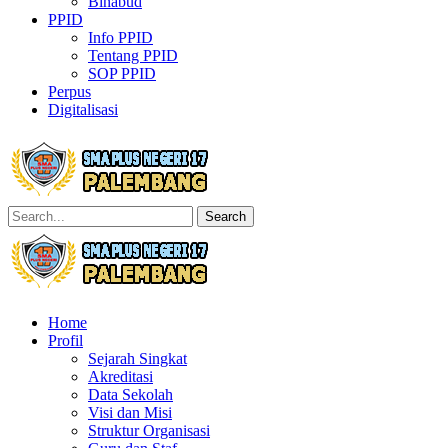
Binabud
PPID
Info PPID
Tentang PPID
SOP PPID
Perpus
Digitalisasi
Search
Home
Profil
Sejarah Singkat
Akreditasi
Data Sekolah
Visi dan Misi
Struktur Organisasi