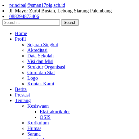
principal@sman17plg.sch.id
Jl. Mayor Zurbi Bustan, Lebong Siarang Palembang
088294873406
Search
Home
Profil
Sejarah Singkat
Akreditasi
Data Sekolah
Visi dan Misi
Struktur Organisasi
Guru dan Staf
Logo
Kontak Kami
Berita
Prestasi
Tentang
Kesiswaan
Ekstrakurikuler
OSIS
Kurikulum
Humas
Sarana