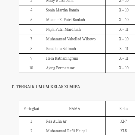
3
Resty Nursabella
X – 10
4
Sonia Martha Ramja
X – 10
5
Maame K. Putri Bankah
X – 10
6
Najla Putri Mardhiah
X – 11
7
Muhammad Vakollad Wibowo
X – 10
8
Raudhatu Salimah
X – 11
9
Hera Ratnaningrum
X – 11
10
Ajeng Permatasari
X – 10
C. TERBAIK UMUM KELAS XI MIPA
Peringkat
NAMA
Kelas
1
Rea Aulia Ar
XI-7
2
Muhammad Rafli Haiqal
XI-5