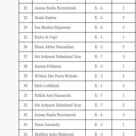
22
Anissa Nadia Nurrahmah
X – 6
1
23
Dinda Radeta
X – 6
2
24
Eza Muthia Silparensi
X – 6
3
25
Rizha Al-Fajri
X – 1
1
26
Ilham Akbar Ramadhan
X – 2
2
27
Siti Ardyanti Rohadatul ‘Aisy
X – 7
3
28
Annisa Prihatini
X – 2
1
29
Wildan Dwi Putra Widodo
X – 2
2
30
Syifa Luthfiyah
X – 1
3
31
Rifdah Asri Humairah
X – 7
1
32
Siti Ardyanti Rohadatul ‘Aisy
X – 7
2
33
Anissa Nadia Nurrahmah
X – 6
3
34
Yuzar Lazuardy
X – 5
1
35
Mahfira Azka Maharani
X – 3
2