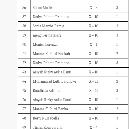
36
Salwa Madiva
X – 3
3
37
Nadya Rahma Pramono
X – 10
1
38
Sonia Martha Ramja
X – 10
2
39
Ajeng Permatasari
X – 10
3
40
Monica Lorenza
X – 1
1
41
Maame K. Putri Bankah
X – 10
2
42
Nadya Rahma Pramono
X – 10
3
43
Aisyah Rizky Aulia Danti
X – 10
1
44
Muhammad Lutfi Baidhowi
X – 11
2
45
Raudhatu Salimah
X – 11
3
46
Aisyah Rizky Aulia Danti
X – 10
1
47
Maame K. Putri Banka
X – 10
2
48
Resty Nursabella
X – 10
3
49
Thalia Rosa Carella
X – 4
1