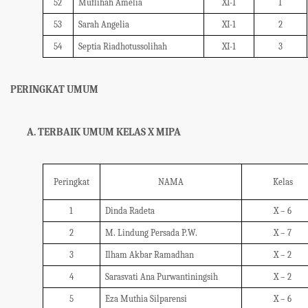
52
Muflihah Amelia
XI-1
1
53
Sarah Angelia
XI-1
2
54
Septia Riadhotussolihah
XI-1
3
PERINGKAT UMUM
A.
TERBAIK UMUM KELAS X MIPA
Peringkat
NAMA
Kelas
1
Dinda Radeta
X – 6
2
M. Lindung Persada P.W.
X – 7
3
Ilham Akbar Ramadhan
X – 2
4
Sarasvati Ana Purwantiningsih
X – 2
5
Eza Muthia Silparensi
X – 6