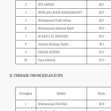
3
SITI AISYAH
XI-4
4
NURLAILI MAYA RAMADHANTY
XI-2
5
Muhammad Fadil Akbar
XI-7
6
Muhammad Ashabul Kahfi
XI-3
7
M.RAFLI AL KHADAFI
XI-2
8
Alandra Rizhaqi Vastra
XI-1
9
FAIZAH AFIFAH
XI-2
10
Faza Athalah
XI-3
D. TERBAIK UMUM KELAS XI IPS
Peringkat
NAMA
Kelas
1
Muhammad Zikrillah
XI-8