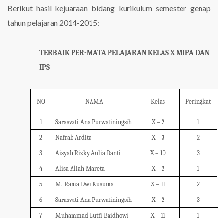
Berikut hasil kejuaraan bidang kurikulum semester genap
tahun pelajaran 2014-2015:
TERBAIK PER-MATA PELAJARAN KELAS X MIPA DAN
IPS
NO
NAMA
Kelas
Peringkat
1
Sarasvati Ana Purwatiningsih
X – 2
1
2
Nafrah Ardita
X – 3
2
3
Aisyah Rizky Aulia Danti
X – 10
3
4
Alisa Aliah Mareta
X – 2
1
5
M. Rama Dwi Kusuma
X – 11
2
6
Sarasvati Ana Purwatiningsih
X – 2
3
7
Muhammad Lutfi Baidhowi
X – 11
1