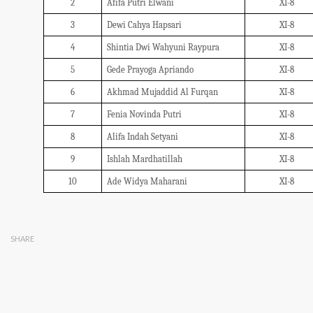
2
Afifa Putri Elwani
XI-8
3
Dewi Cahya Hapsari
XI-8
4
Shintia Dwi Wahyuni Raypura
XI-8
5
Gede Prayoga Apriando
XI-8
6
Akhmad Mujaddid Al Furqan
XI-8
7
Fenia Novinda Putri
XI-8
8
Alifa Indah Setyani
XI-8
9
Ishlah Mardhatillah
XI-8
10
Ade Widya Maharani
XI-8
SHARE