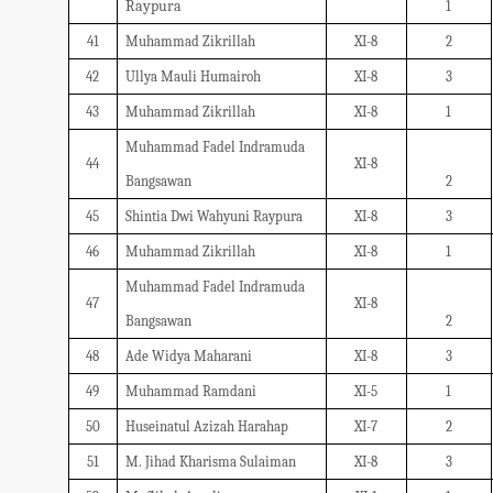
Raypura
1
41
Muhammad Zikrillah
XI-8
2
42
Ullya Mauli Humairoh
XI-8
3
43
Muhammad Zikrillah
XI-8
1
Muhammad Fadel Indramuda
44
XI-8
Bangsawan
2
45
Shintia Dwi Wahyuni Raypura
XI-8
3
46
Muhammad Zikrillah
XI-8
1
Muhammad Fadel Indramuda
47
XI-8
Bangsawan
2
48
Ade Widya Maharani
XI-8
3
49
Muhammad Ramdani
XI-5
1
50
Huseinatul Azizah Harahap
XI-7
2
51
M. Jihad Kharisma Sulaiman
XI-8
3