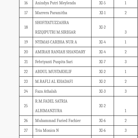
16
Anindya Putri Meylenda
XI-5
1
17
Marrera Paramitha
XI-1
2
SHOFIYATUZZAHRA
18
XI-2
RIZQIPUTRI M.SIREGAR
3
19
NYIMAS CARISSA NUR A
XI-4
1
20
AMIRAH RANIAH SHANDARY
XI-4
2
21
Febriyanti Puspita Sari
XI-7
3
22
ABDUL MUSTAKHLIF
XI-2
1
23
M.RAFLI AL KHADAFI
XI-2
2
24
Faza Athalah
XI-3
3
R.M.FADEL SATRIA
25
XI-2
ALBIMANZURA
1
26
Muhammad Faried Fachier
XI-6
2
27
Tria Monica N
XI-6
3