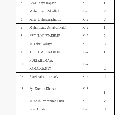
4
Dewi Cahya Hapsari
XI-8
1
5
Muhammad Zikrillah
XI-8
2
6
Fariz Taufiqurrachman
XI-3
3
7
Muhammad Ashabul Kahfi
XI-3
1
8
ABDUL MUSTAKHLIF
XI-2
2
9
M. Fahril Aditya
XI-5
3
10
ABDUL MUSTAKHLIF
XI-2
1
NURLAILI MAYA
11
XI-2
RAMADHANTY
2
12
Aurel Salsabila Shofy
XI-3
3
13
Ayu Kamila Khanza
XI-3
1
14
M. Adib Dwitamma Putra
XI-5
2
15
Faza Athalah
XI-3
3