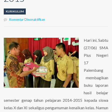
KURIKULUM
pada
Komentar Dinonaktifkan
Pembagian
Laporan
Hasil
Belajar
Hari ini, Sabtu
Sem.
(27/06) SMA
Genap
2014-
Plus Negeri
2015
17
Palembang
membagikan
buku laporan
hasil belajar
semester genap tahun pelajaran 2014-2015 kepada siswa
kelas X dan XI sekaligus pengumuman kenaikan kelas. Namun