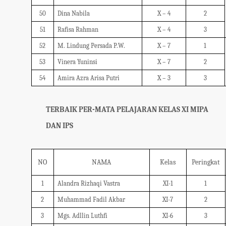
50
Dina Nabila
X – 4
2
51
Rafisa Rahman
X – 4
3
52
M. Lindung Persada P.W.
X – 7
1
53
Vinera Yuninsi
X – 7
2
54
Amira Azra Arisa Putri
X – 3
3
TERBAIK PER-MATA PELAJARAN KELAS XI MIPA
DAN IPS
NO
NAMA
Kelas
Peringkat
1
Alandra Rizhaqi Vastra
XI-1
1
2
Muhammad Fadil Akbar
XI-7
2
3
Mgs. Adllin Luthfi
XI-6
3