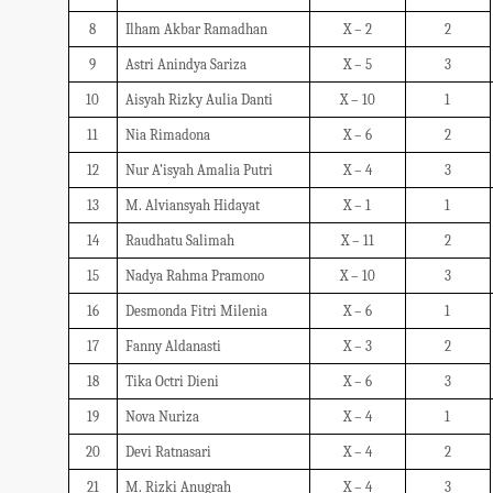
8
Ilham Akbar Ramadhan
X – 2
2
9
Astri Anindya Sariza
X – 5
3
10
Aisyah Rizky Aulia Danti
X – 10
1
11
Nia Rimadona
X – 6
2
12
Nur A’isyah Amalia Putri
X – 4
3
13
M. Alviansyah Hidayat
X – 1
1
14
Raudhatu Salimah
X – 11
2
15
Nadya Rahma Pramono
X – 10
3
16
Desmonda Fitri Milenia
X – 6
1
17
Fanny Aldanasti
X – 3
2
18
Tika Octri Dieni
X – 6
3
19
Nova Nuriza
X – 4
1
20
Devi Ratnasari
X – 4
2
21
M. Rizki Anugrah
X – 4
3