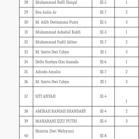
28
Muhammad Rafli Haiqal
XI-5
1
29
Rea Aulia Ar
XI-7
2
30
M. Adib Dwitamma Putra
XI-5
3
31
Muhammad Ashabul Kahfi
XI-3
1
32
Muhammad Fadil Akbar
XI-7
2
33
M. Satrio Dwi Cahya
XI-1
3
34
Della Sinthya Gita Ananda
XI-6
1
35
Adinda Amalia
XI-7
2
36
M. Satrio Dwi Cahya
XI-1
3
37
SITI AISYAH
XI-4
1
38
AMIRAH RANIAH SHANDARY
XI-4
2
39
MAHARANI IZZU PUTRI
XI-4
3
Shintia Dwi Wahyuni
40
XI-8