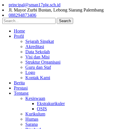
principal@sman17plg.sch.id
Jl. Mayor Zurbi Bustan, Lebong Siarang Palembang
088294873406
Search
Home
Profil
Sejarah Singkat
Akreditasi
Data Sekolah
Visi dan Misi
Struktur Organisasi
Guru dan Staf
Logo
Kontak Kami
Berita
Prestasi
Tentang
Kesiswaan
Ekstrakurikuler
OSIS
Kurikulum
Humas
Sarana