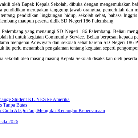
iwakili oleh Bapak Kepala Sekolah, dibuka dengan mengemukakan b
a pendidikan merupakan tanggung jawab orangtua, pemerintah dan m
tentang pendidikan lingkungan hidup, sekolah sehat, bahasa Inggris
Palembang maupun peserta didik SD Negeri 186 Palembang.
Palembang yang menaungi SD Negeri 186 Palembang. Beliau mengapr
lah ini untuk kegiatan Community Service. Beliau berpesan kepada p
utama mengenai Adiwiyata dan sekolah sehat karena SD Negeri 186 Pa
tuk itu perlu menambah pengalaman tentang kegiatan seperti pengompo
a sekolah oleh masing masing Kepala Sekolah disaksikan oleh peserta 
change Student KL-YES ke Amerika
s Tanpa Batas
n Cinta Al-Qur’an, Mengukir Kenangan Kebersamaan
sila 2026