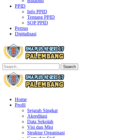
Binabud
PPID
Info PPID
Tentang PPID
SOP PPID
Perpus
Digitalisasi
Search
Home
Profil
Sejarah Singkat
Akreditasi
Data Sekolah
Visi dan Misi
Struktur Organisasi