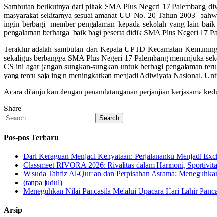
Sambutan berikutnya dari pihak SMA Plus Negeri 17 Palembang d
masyarakat sekitarnya sesuai amanat UU No. 20 Tahun 2003 bahw
ingin berbagi, member pengalaman kepada sekolah yang lain baik 
pengalaman berharga baik bagi peserta didik SMA Plus Negeri 17 
Terakhir adalah sambutan dari Kepala UPTD Kecamatan Kemuning 
sekaligus berbangga SMA Plus Negeri 17 Palembang menunjuka seko
CS ini agar jangan sungkan-sungkan untuk berbagi pengalaman ter
yang tentu saja ingin meningkatkan menjadi Adiwiyata Nasional. Un
Acara dilanjutkan dengan penandatanganan perjanjian kerjasama kedu
Share
Search
Pos-pos Terbaru
Dari Keraguan Menjadi Kenyataan: Perjalananku Menjadi Ex
Classmeet RIVORA 2026: Rivalitas dalam Harmoni, Sportivita
Wisuda Tahfiz Al-Qur’an dan Perpisahan Asrama: Meneguhka
(tanpa judul)
Meneguhkan Nilai Pancasila Melalui Upacara Hari Lahir Panca
Arsip