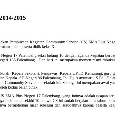
2014/2015
iadakan Pembukaan Kegiatan Community Service (CS) SMA Plus Negeri
utama oleh peserta didik kelas X.
egeri 17 Palembang seksi bidang 10 dengan agenda kegiatan berba
negeri 186 Palembang. Dan hari ini merupakan momen resmi dibukany
 sekolah (Kepala Sekolah), Pengawas, Kepala UPTD Kemuning, guru-gu
n Kepala SD Negeri 86 Palembang, Ibu Hj. Asmuniarti, S.Pd.. Dalam
n Community Service di sekolah ini. Semoga ini merupakan awal yan
oleh kedua belah pihak.
SIS SMA Plus Negeri 17 Palembang, yang intinya adalah ucapan te
uga oleh ketua sekbid 10 bahwa CS ini sudah berjalan lima tahun ber
utnya permohonan maaf sebelum dan sesudahnya karena peserta kegi