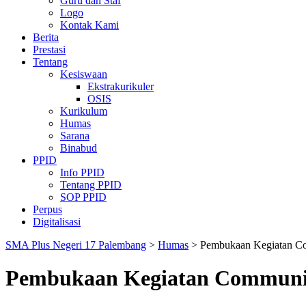
Guru dan Staf
Logo
Kontak Kami
Berita
Prestasi
Tentang
Kesiswaan
Ekstrakurikuler
OSIS
Kurikulum
Humas
Sarana
Binabud
PPID
Info PPID
Tentang PPID
SOP PPID
Perpus
Digitalisasi
SMA Plus Negeri 17 Palembang
>
Humas
>
Pembukaan Kegiatan Co
Pembukaan Kegiatan Communit