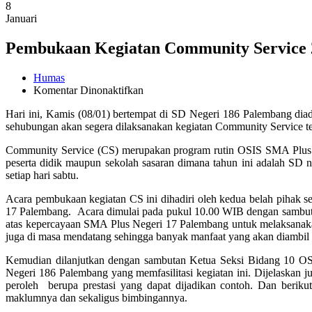
8
Januari
Pembukaan Kegiatan Community Service 
Humas
pada
Komentar Dinonaktifkan
Pembukaan
Hari ini, Kamis (08/01) bertempat di SD Negeri 186 Palembang d
Kegiatan
sehubungan akan segera dilaksanakan kegiatan Community Service ter
Community
Service
Community Service (CS) merupakan program rutin OSIS SMA Plus N
2014/2015
peserta didik maupun sekolah sasaran dimana tahun ini adalah SD 
setiap hari sabtu.
Acara pembukaan kegiatan CS ini dihadiri oleh kedua belah pihak
17 Palembang. Acara dimulai pada pukul 10.00 WIB dengan sambuta
atas kepercayaan SMA Plus Negeri 17 Palembang untuk melaksanaka
juga di masa mendatang sehingga banyak manfaat yang akan diambil 
Kemudian dilanjutkan dengan sambutan Ketua Seksi Bidang 10 O
Negeri 186 Palembang yang memfasilitasi kegiatan ini. Dijelaskan j
peroleh berupa prestasi yang dapat dijadikan contoh. Dan berik
maklumnya dan sekaligus bimbingannya.