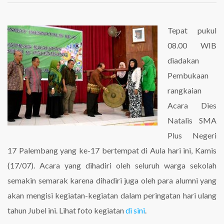
Dies
Natalis
ke-
Tepat pukul
17
08.00 WIB
diadakan
Pembukaan
rangkaian
Acara Dies
Natalis SMA
Plus Negeri
17 Palembang yang ke-17 bertempat di Aula hari ini, Kamis
(17/07). Acara yang dihadiri oleh seluruh warga sekolah
semakin semarak karena dihadiri juga oleh para alumni yang
akan mengisi kegiatan-kegiatan dalam peringatan hari ulang
tahun Jubel ini. Lihat foto kegiatan
di sini
.