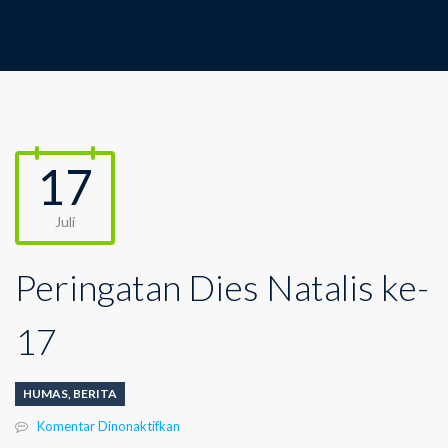
17
Juli
Peringatan Dies Natalis ke-
17
HUMAS
,
BERITA
pada
Komentar Dinonaktifkan
Peringatan