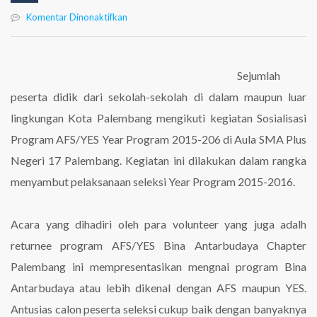
pada
Komentar Dinonaktifkan
Sosialisasi
Akbar
Seleksi
AFS/YES
Sejumlah
YP
peserta didik dari sekolah-sekolah di dalam maupun luar
2015-
2016
lingkungan Kota Palembang mengikuti kegiatan Sosialisasi
Program AFS/YES Year Program 2015-206 di Aula SMA Plus
Negeri 17 Palembang. Kegiatan ini dilakukan dalam rangka
menyambut pelaksanaan seleksi Year Program 2015-2016.
Acara yang dihadiri oleh para volunteer yang juga adalh
returnee program AFS/YES Bina Antarbudaya Chapter
Palembang ini mempresentasikan mengnai program Bina
Antarbudaya atau lebih dikenal dengan AFS maupun YES.
Antusias calon peserta seleksi cukup baik dengan banyaknya