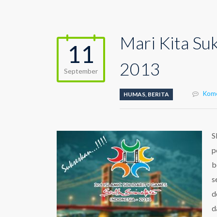
Mari Kita Su
11
2013
September
Kome
HUMAS
,
BERITA
S
p
b
s
d
d