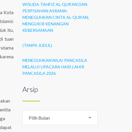
WISUDA TAHFIZ AL-QUR’AN DAN
PERPISAHAN ASRAMA:
ya Kota
MENEGUHKAN CINTA AL-QUR’AN,
Islamic
MENGUKIR KENANGAN
uk itu,
KEBERSAMAAN
di tuan
(TANPA JUDUL)
erutama
 karena
MENEGUHKAN NILAI PANCASILA
MELALUI UPACARA HARI LAHIR
PANCASILA 2026
Arsip
arakan
anitia
Arsip
Pilih Bulan
gga
 dapat