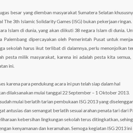
ugas besar yang diemban masyarakat Sumatera Selatan khususn
l The 3th Islamic Solidarity Games (ISG) bukan pekerjaan ringan.
 Islam di dunia, yang akan diikuti 38 negara Islam di dunia. Unt
na Palembang dipercayakan oleh Pemerintah Pusat untuk menja
 sekolah harus ikut terlibat di dalamnya, perlu menonjolkan t
lah pesta milik masyarakat, karena ini adalah pesta kita semua,
an ini.
es karena para pendukung acara ini pun telah siap dalam hal
an dilaksanakan mulai tanggal 22 September – 1 Oktober 2013.
udah mulai berlatih tarian pembukaan ISG 2013 yang diselengg
gat antusias dan semangat berlatih sesuai arahan penata tari dari P
iharaan kebersihan lingkungan sekolah terus ditingkatkan, sehin
dengan kenyamanan dan keramahan. Semoga kegiatan ISG 2013 ini