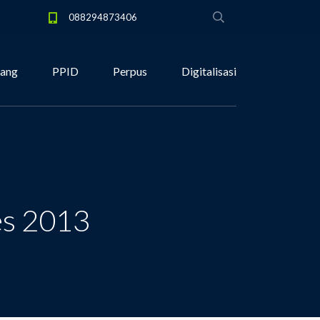
088294873406
tang
PPID
Perpus
Digitalisasi
es 2013