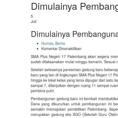
Dimulainya Pemban
5
Juli
Dimulainya Pembangun
Humas
,
Berita
pada
Komentar Dinonaktifkan
Dimulainya
SMA Plus Negeri 17 Palembang akan segera memil
Pembangunan
sudah dilaksanakan mulai minggu kemarin. Sesuai re
Gedung
Baru
Setelah selesainya peresmian gedung baru bebera
baru yang lain di lingkungan SMA Plus Negeri 17 
hingga ke lokal kelas yang lama dipugar dari satu la
sampai 7, dilanjutkan dengan ruang 11 sampai rua
pembina putri.
Pembangunan gedung baru ini kembali membuktika
Dana yang dikucurkan untuk pembangunan ini ber
semakin memajukan pendidikan Palembang. Sepert
merupakan gedung eks SGO (Sekolah Guru Olahra