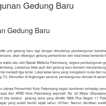
gunan Gedung Baru
an Gedung Baru
iki unit gedung baru lagi dengan dimulainya pembangunan bertah
ncana, akan dibangun gedung perkantoran dan lokal kelas berlantai t
pa waktu lalu oleh Bapak Walikota Palembang, segera pembangunan 
Palembang. Lokasinya tidak jauh dari gedung baru kemarin menyambun
ntai menjadi tiga lantai. Lokal kelas lama yang mengalami mulai dari r
ng TU. Kemudian di lingkungan asrama, pembangunan dimulai di asra
n bahwa Pemerintah Kota Palembang begitu komitmen terhadap pend
asal dari APBD Kota Palembang sejumlah Rp. 26 Milyar diharapka
i kita ketahui gedung lama yang dimiliki SMA Plus Negeri 17 Pa
ga) yang sudah berdiri sejak tahun 1970an. Namun demikian suda