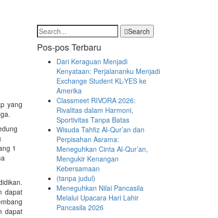
Search
Pos-pos Terbaru
Dari Keraguan Menjadi
Kenyataan: Perjalananku Menjadi
Exchange Student KL-YES ke
Amerika
Classmeet RIVORA 2026:
ap yang
Rivalitas dalam Harmoni,
iga.
Sportivitas Tanpa Batas
gedung
Wisuda Tahfiz Al-Qur’an dan
g
Perpisahan Asrama:
uang 1
Meneguhkan Cinta Al-Qur’an,
ma
Mengukir Kenangan
Kebersamaan
(tanpa judul)
idikan.
Meneguhkan Nilai Pancasila
n dapat
Melalui Upacara Hari Lahir
lembang
Pancasila 2026
h dapat