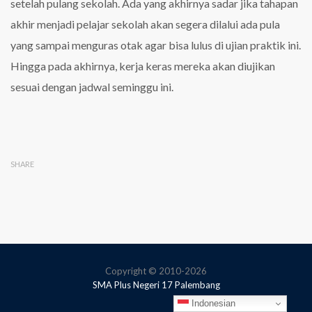
setelah pulang sekolah. Ada yang akhirnya sadar jika tahapan
akhir menjadi pelajar sekolah akan segera dilalui ada pula
yang sampai menguras otak agar bisa lulus di ujian praktik ini.
Hingga pada akhirnya, kerja keras mereka akan diujikan
sesuai dengan jadwal seminggu ini.
SHARE
Copyright © 2010-2026
SMA Plus Negeri 17 Palembang
Indonesian