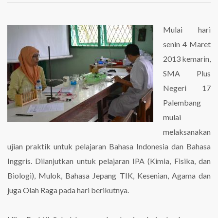
UJIAN
PRAKTIK
SEKOLAH
Mulai hari
senin 4 Maret
2013 kemarin,
SMA Plus
Negeri 17
Palembang
mulai
melaksanakan
ujian praktik untuk pelajaran Bahasa Indonesia dan Bahasa
Inggris. Dilanjutkan untuk pelajaran IPA (Kimia, Fisika, dan
Biologi), Mulok, Bahasa Jepang TIK, Kesenian, Agama dan
juga Olah Raga pada hari berikutnya.