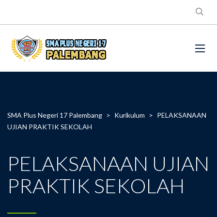
SMA Plus Negeri 17 Palembang
>
Kurikulum
>
PELAKSANAAN
UJIAN PRAKTIK SEKOLAH
PELAKSANAAN UJIAN
PRAKTIK SEKOLAH