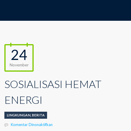
24
November
SOSIALISASI HEMAT
ENERGI
LINGKUNGAN
,
BERITA
pada
Komentar Dinonaktifkan
SOSIALISASI