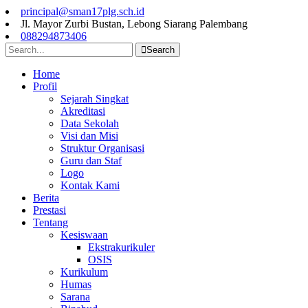
principal@sman17plg.sch.id
Jl. Mayor Zurbi Bustan, Lebong Siarang Palembang
088294873406
Search
Home
Profil
Sejarah Singkat
Akreditasi
Data Sekolah
Visi dan Misi
Struktur Organisasi
Guru dan Staf
Logo
Kontak Kami
Berita
Prestasi
Tentang
Kesiswaan
Ekstrakurikuler
OSIS
Kurikulum
Humas
Sarana