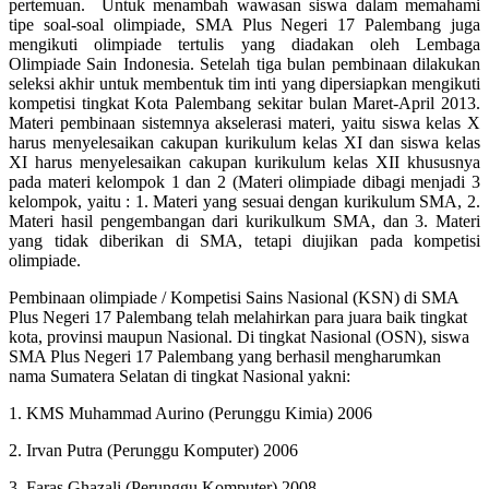
pertemuan. Untuk menambah wawasan siswa dalam memahami
tipe soal-soal olimpiade, SMA Plus Negeri 17 Palembang juga
mengikuti olimpiade tertulis yang diadakan oleh Lembaga
Olimpiade Sain Indonesia. Setelah tiga bulan pembinaan dilakukan
seleksi akhir untuk membentuk tim inti yang dipersiapkan mengikuti
kompetisi tingkat Kota Palembang sekitar bulan Maret-April 2013.
Materi pembinaan sistemnya akselerasi materi, yaitu siswa kelas X
harus menyelesaikan cakupan kurikulum kelas XI dan siswa kelas
XI harus menyelesaikan cakupan kurikulum kelas XII khususnya
pada materi kelompok 1 dan 2 (Materi olimpiade dibagi menjadi 3
kelompok, yaitu : 1. Materi yang sesuai dengan kurikulum SMA, 2.
Materi hasil pengembangan dari kurikulkum SMA, dan 3. Materi
yang tidak diberikan di SMA, tetapi diujikan pada kompetisi
olimpiade.
Pembinaan olimpiade / Kompetisi Sains Nasional (KSN) di SMA
Plus Negeri 17 Palembang telah melahirkan para juara baik tingkat
kota, provinsi maupun Nasional. Di tingkat Nasional (OSN), siswa
SMA Plus Negeri 17 Palembang yang berhasil mengharumkan
nama Sumatera Selatan di tingkat Nasional yakni:
1. KMS Muhammad Aurino (Perunggu Kimia) 2006
2. Irvan Putra (Perunggu Komputer) 2006
3. Faras Ghazali (Perunggu Komputer) 2008