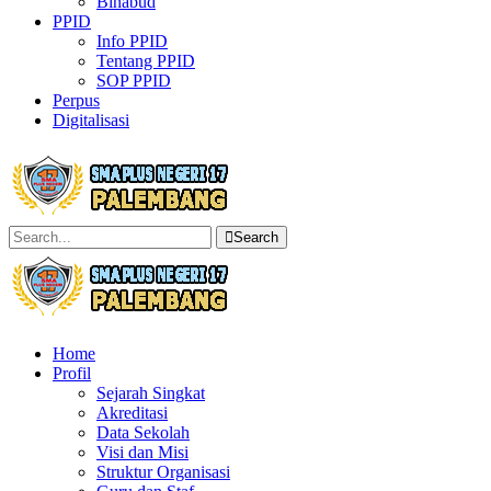
Binabud
PPID
Info PPID
Tentang PPID
SOP PPID
Perpus
Digitalisasi
Search
Home
Profil
Sejarah Singkat
Akreditasi
Data Sekolah
Visi dan Misi
Struktur Organisasi