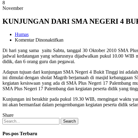
8
November
KUNJUNGAN DARI SMA NEGERI 4 BU
Humas
pada
Komentar Dinonaktifkan
KUNJUNGAN
Di hari yang sama yaitu Sabtu, tanggal 30 Oktober 2010 SMA Plu
DARI
jadwal kedatangan yang seharusnya dijadwalkan pukul 10.00 WIB me
SMA
didik, dan 6 orang guru dan pegawai.
NEGERI
4
Adapun tujuan dari kunjungan SMA Negeri 4 Bukit Tinggi ini adal
BUKIT
ini dimulai dengan sholat Magrib berjamaah di masjid kebanggaan S
TINGGI
kegiatan kesiswaan yang ada di SMA Plus Negeri 17 Palembang mula
SUMBAR
SMA Plus Negeri 17 Palembang dan kegiatan peserta didik yang tingga
Kunjungan ini berakhir pada pukul 19.30 WIB, mengingat waktu ya
ini akan bermanfaat dalam pengembangan kegiatan peserta didik sela
Share
Search
Pos-pos Terbaru