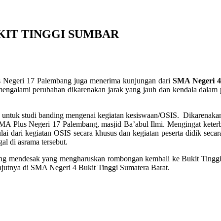
KIT TINGGI SUMBAR
s Negeri 17 Palembang juga menerima kunjungan dari
SMA Negeri 4
ngalami perubahan dikarenakan jarak yang jauh dan kendala dalam per
ah untuk studi banding mengenai kegiatan kesiswaan/OSIS. Dikarenak
MA Plus Negeri 17 Palembang, masjid Ba’abul Ilmi. Mengingat keterb
i dari kegiatan OSIS secara khusus dan kegiatan peserta didik sec
l di asrama tersebut.
ng mendesak yang mengharuskan rombongan kembali ke Bukit Tinggi 
njutnya di SMA Negeri 4 Bukit Tinggi Sumatera Barat.