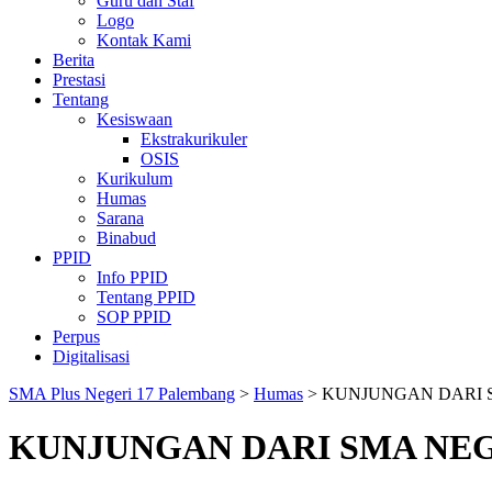
Guru dan Staf
Logo
Kontak Kami
Berita
Prestasi
Tentang
Kesiswaan
Ekstrakurikuler
OSIS
Kurikulum
Humas
Sarana
Binabud
PPID
Info PPID
Tentang PPID
SOP PPID
Perpus
Digitalisasi
SMA Plus Negeri 17 Palembang
>
Humas
>
KUNJUNGAN DARI S
KUNJUNGAN DARI SMA NEG