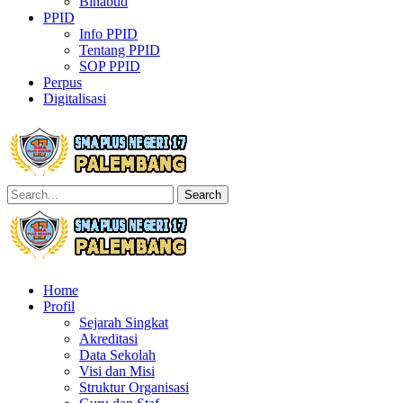
Binabud
PPID
Info PPID
Tentang PPID
SOP PPID
Perpus
Digitalisasi
Search
Home
Profil
Sejarah Singkat
Akreditasi
Data Sekolah
Visi dan Misi
Struktur Organisasi