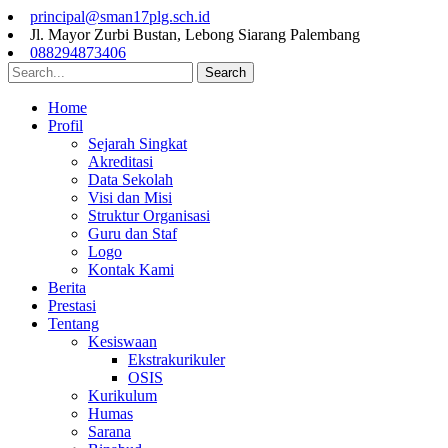
principal@sman17plg.sch.id
Jl. Mayor Zurbi Bustan, Lebong Siarang Palembang
088294873406
Search
Home
Profil
Sejarah Singkat
Akreditasi
Data Sekolah
Visi dan Misi
Struktur Organisasi
Guru dan Staf
Logo
Kontak Kami
Berita
Prestasi
Tentang
Kesiswaan
Ekstrakurikuler
OSIS
Kurikulum
Humas
Sarana