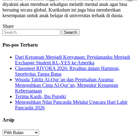
diyakini akan membuat sekaligus melatih mental anak agar bisa
bersaing secara global. Kurikulum ini juga bisa memberikan
kesempatan untuk anak belajar di universitas terbaik di dunia.
Share
Search
Pos-pos Terbaru
Dari Keraguan Menjadi Kenyataan: Perjalananku Menjadi
Exchange Student KL-YES ke Amerika
Classmeet RIVORA 2026: Rivalitas dalam Harmoni,
Sportivitas Tanpa Batas
Wisuda Tahfiz Al-Qur’an dan Perpisahan Asrama:
Meneguhkan Cinta Al-Qur’an, Mengukir Kenangan
Kebersamaan
Terima Kasih, Ibu Pungki
Meneguhkan Nilai Pancasila Melalui Upacara Hari Lahir
Pancasila 2026
Arsip
Arsip