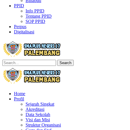
Binabud
PPID
Info PPID
Tentang PPID
SOP PPID
Perpus
Digitalisasi
Search
Home
Profil
Sejarah Singkat
Akreditasi
Data Sekolah
Visi dan Misi
Struktur Organisasi