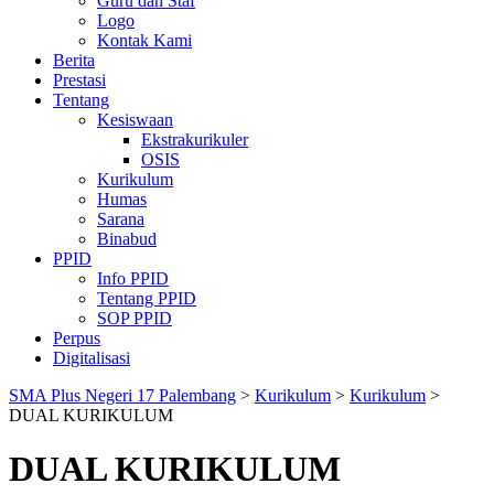
Guru dan Staf
Logo
Kontak Kami
Berita
Prestasi
Tentang
Kesiswaan
Ekstrakurikuler
OSIS
Kurikulum
Humas
Sarana
Binabud
PPID
Info PPID
Tentang PPID
SOP PPID
Perpus
Digitalisasi
SMA Plus Negeri 17 Palembang
>
Kurikulum
>
Kurikulum
>
DUAL KURIKULUM
DUAL KURIKULUM