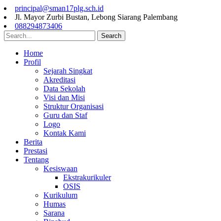
principal@sman17plg.sch.id
Jl. Mayor Zurbi Bustan, Lebong Siarang Palembang
088294873406
Search
Home
Profil
Sejarah Singkat
Akreditasi
Data Sekolah
Visi dan Misi
Struktur Organisasi
Guru dan Staf
Logo
Kontak Kami
Berita
Prestasi
Tentang
Kesiswaan
Ekstrakurikuler
OSIS
Kurikulum
Humas
Sarana